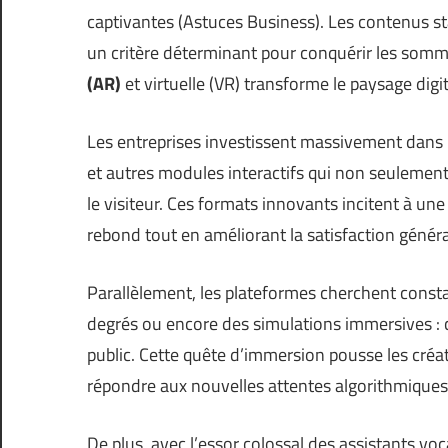
captivantes (
Astuces Business
). Les contenus st
un critère déterminant pour conquérir les somm
(AR)
et virtuelle (VR) transforme le paysage dig
Les entreprises investissent massivement dans l
et autres modules interactifs qui non seulemen
le visiteur. Ces formats innovants incitent à une
rebond tout en améliorant la satisfaction généra
Parallèlement, les plateformes cherchent const
degrés ou encore des simulations immersives : c
public. Cette quête d’immersion pousse les créa
répondre aux nouvelles attentes algorithmique
De plus, avec l’essor colossal des assistants voc