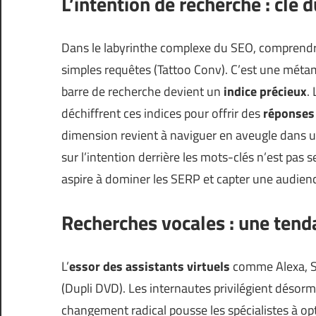
L’intention de recherche : clé 
Dans le labyrinthe complexe du SEO, comprendre
simples requêtes (
Tattoo Conv
). C’est une mét
barre de recherche devient un
indice précieux
.
déchiffrent ces indices pour offrir des
réponses 
dimension revient à naviguer en aveugle dans un
sur l’intention derrière les mots-clés n’est pa
aspire à dominer les SERP et capter une audien
Recherches vocales : une tend
L’
essor des assistants virtuels
comme Alexa, Si
(
Dupli DVD
). Les internautes privilégient désorm
changement radical pousse les spécialistes à o